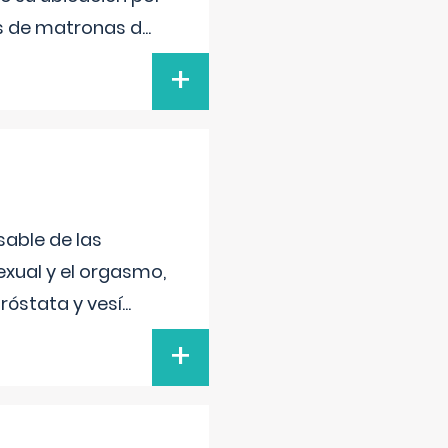
s de matronas d
...
+
sable de las
exual y el orgasmo,
róstata y vesí
...
+