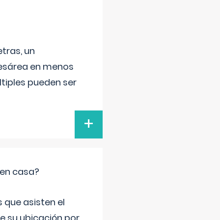
tras, un
 cesárea en menos
ltiples pueden ser
+
 en casa?
 que asisten el
de su ubicación por