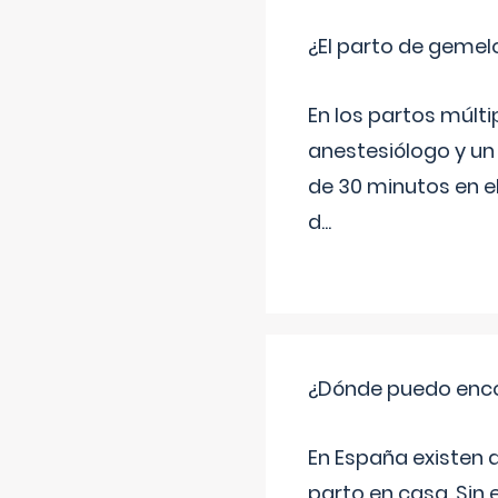
¿El parto de gemel
En los partos múlt
anestesiólogo y un
de 30 minutos en e
d
...
¿Dónde puedo enco
En España existen 
parto en casa. Sin 