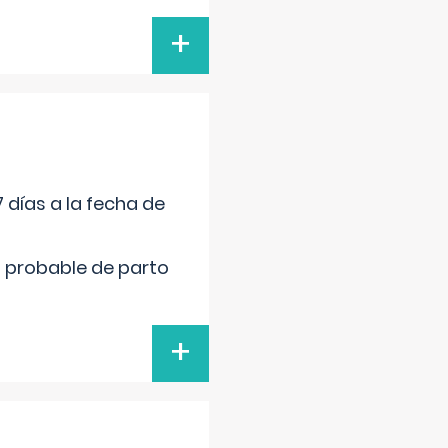
+
 días a la fecha de
cha probable de parto
+