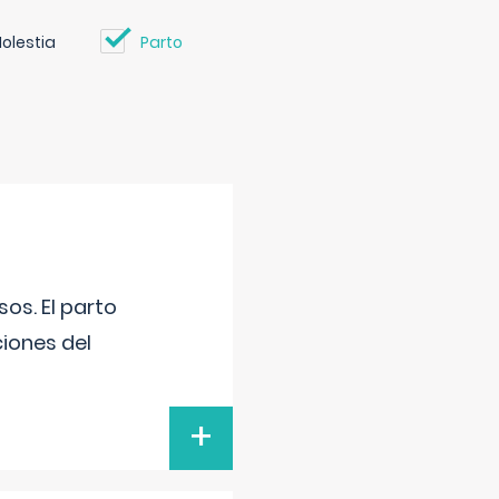
olestia
Parto
os. El parto
iones del
+