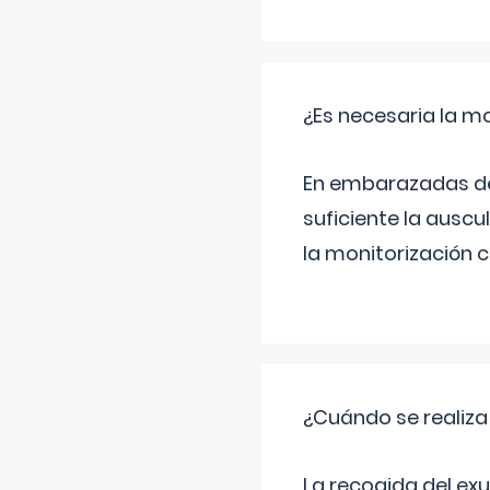
¿Es necesaria la mo
En embarazadas de 
suficiente la auscu
la monitorización 
¿Cuándo se realiza
La recogida del exu