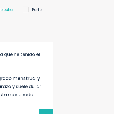
olestia
Parto
a que he tenido el
grado menstrual y
razo y suele durar
 este manchado