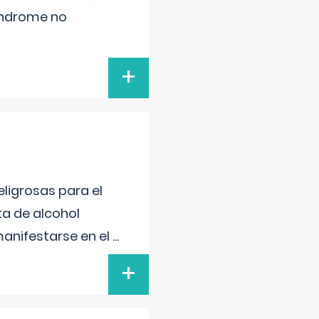
síndrome no
+
ligrosas para el
ta de alcohol
anifestarse en el
...
+