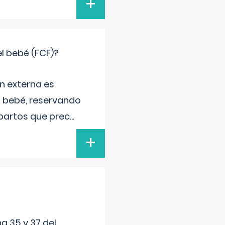
+
el bebé (FCF)?
n externa es
el bebé, reservando
 partos que prec
...
+
a 35 y 37 del