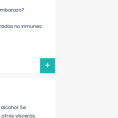
 embarazo?
zadas no inmunes:
+
alcohol. Se
 otras vísceras,