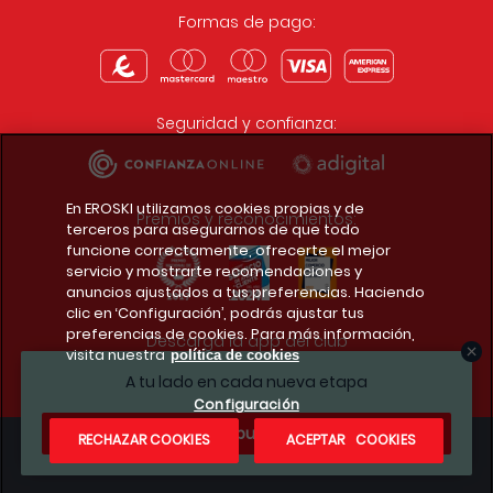
Formas de pago:
Seguridad y confianza:
En EROSKI utilizamos cookies propias y de
Premios y reconocimientos:
terceros para asegurarnos de que todo
funcione correctamente, ofrecerte el mejor
servicio y mostrarte recomendaciones y
anuncios ajustados a tus preferencias. Haciendo
clic en ‘Configuración’, podrás ajustar tus
preferencias de cookies. Para más información,
Descarga la app del club
visita nuestra
política de cookies
A tu lado en cada nueva etapa
Configuración
¿Te apuntas?
RECHAZAR COOKIES
ACEPTAR COOKIES
Condiciones legales