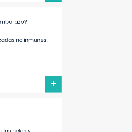
 embarazo?
zadas no inmunes:
+
 los celos y