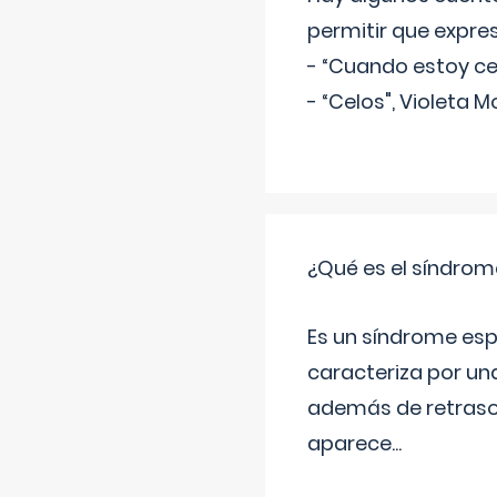
permitir que expre
- “Cuando estoy cel
- “Celos", Violeta M
¿Qué es el síndrom
Es un síndrome esp
caracteriza por una
además de retraso 
aparece
...