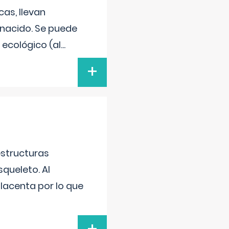
as, llevan
 nacido. Se puede
 ecológico (al
...
+
estructuras
squeleto. Al
placenta por lo que