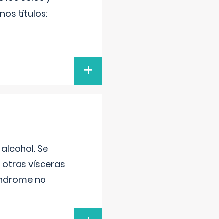
os títulos:
+
alcohol. Se
 otras vísceras,
síndrome no