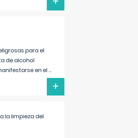
+
ligrosas para el
ta de alcohol
anifestarse en el
...
+
a la limpieza del