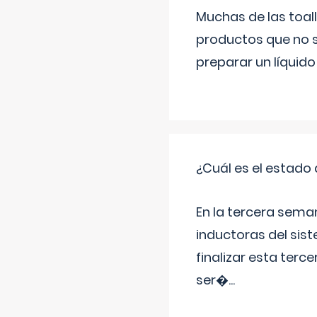
Muchas de las toall
productos que no s
preparar un líquido
¿Cuál es el estado 
En la tercera sema
inductoras del sist
finalizar esta terc
ser�
...