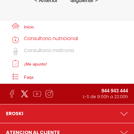
4
< Anterior
Siguiente >
Inicio
Consultorio nutricional
Consultorio matrona
¡Me apunto!
Faqs
944 943 444
L-S de 9:00h a 22:00h
EROSKI
ATENCION AL CLIENTE