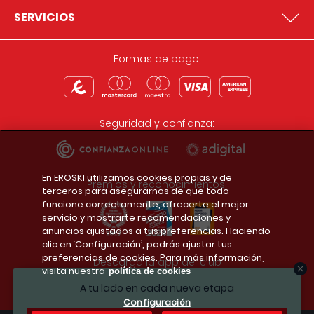
SERVICIOS
Formas de pago:
Seguridad y confianza:
En EROSKI utilizamos cookies propias y de
Premios y reconocimientos:
terceros para asegurarnos de que todo
funcione correctamente, ofrecerte el mejor
servicio y mostrarte recomendaciones y
anuncios ajustados a tus preferencias. Haciendo
clic en ‘Configuración’, podrás ajustar tus
preferencias de cookies. Para más información,
Descarga la app del club
visita nuestra
política de cookies
A tu lado en cada nueva etapa
Configuración