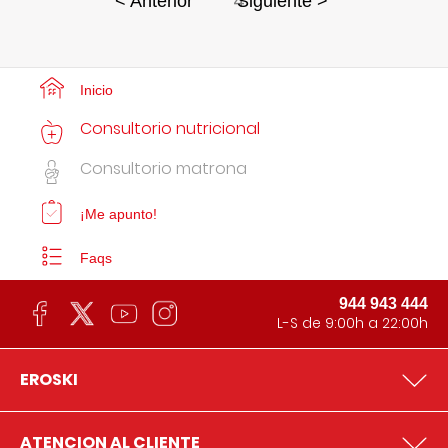
4
< Anterior
Siguiente >
Inicio
Consultorio nutricional
Consultorio matrona
¡Me apunto!
Faqs
944 943 444
L-S de 9:00h a 22:00h
EROSKI
ATENCION AL CLIENTE