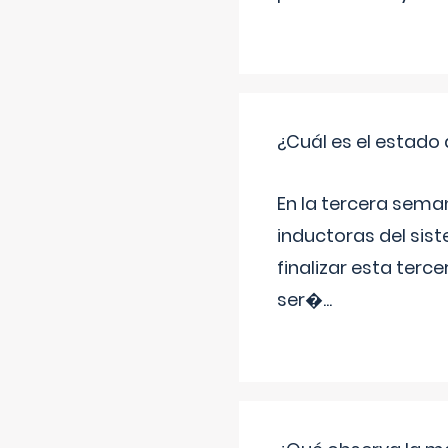
¿Cuál es el estado 
En la tercera sema
inductoras del sist
finalizar esta terc
ser�
...