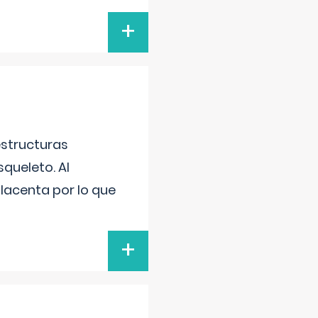
+
estructuras
squeleto. Al
placenta por lo que
+