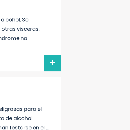
alcohol. Se
 otras vísceras,
síndrome no
+
ligrosas para el
ta de alcohol
anifestarse en el
...