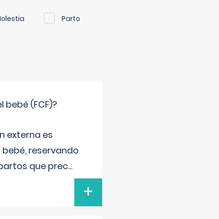
olestia
Parto
el bebé (FCF)?
n externa es
el bebé, reservando
 partos que prec
...
+