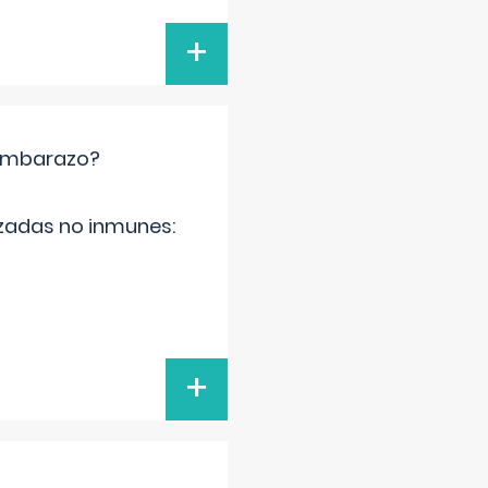
+
 embarazo?
zadas no inmunes:
+