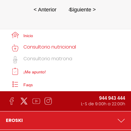
4
< Anterior
Siguiente >
Inicio
Consultorio nutricional
Consultorio matrona
¡Me apunto!
Faqs
944 943 444
L-S de 9:00h a 22:00h
EROSKI