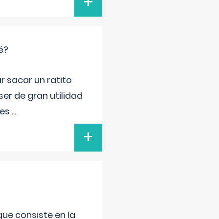
+
é?
r sacar un ratito
er de gran utilidad
res
...
+
que consiste en la