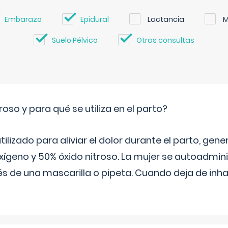
Embarazo
Epidural
Lactancia
M
Suelo Pélvico
Otras consultas
roso y para qué se utiliza en el parto?
 utilizado para aliviar el dolor durante el parto, ge
ígeno y 50% óxido nitroso. La mujer se autoadminis
s de una mascarilla o pipeta. Cuando deja de inhala