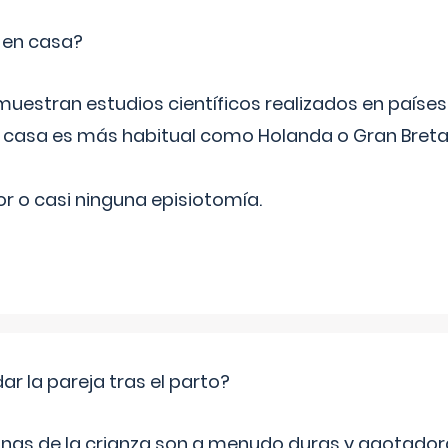
o en casa?
emuestran estudios científicos realizados en paíse
n casa es más habitual como Holanda o Gran Breta
r o casi ninguna episiotomía.
 la pareja tras el parto?
nas de la crianza son a menudo duras y agotador