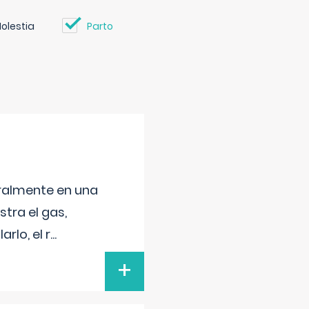
olestia
Parto
neralmente en una
tra el gas,
rlo, el r
...
+