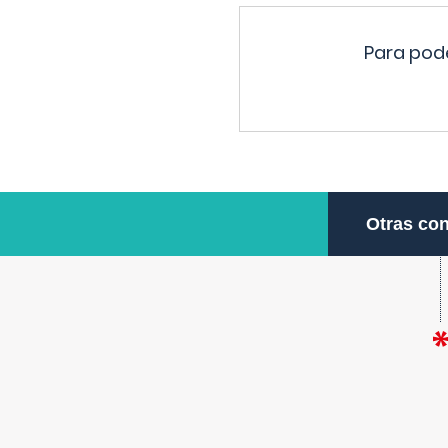
Para pode
Otras con