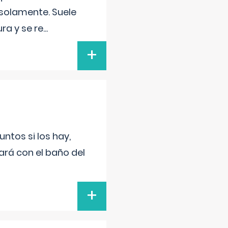
 solamente. Suele
ra y se re
...
+
untos si los hay,
ará con el baño del
+