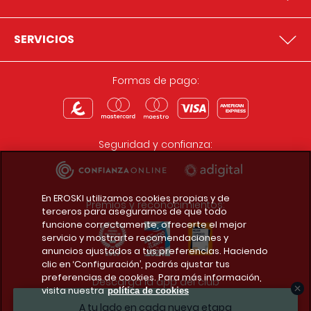
SERVICIOS
Formas de pago:
Seguridad y confianza:
En EROSKI utilizamos cookies propias y de
Premios y reconocimientos:
terceros para asegurarnos de que todo
funcione correctamente, ofrecerte el mejor
servicio y mostrarte recomendaciones y
anuncios ajustados a tus preferencias. Haciendo
clic en ‘Configuración’, podrás ajustar tus
preferencias de cookies. Para más información,
Descarga la app del club
visita nuestra
política de cookies
A tu lado en cada nueva etapa