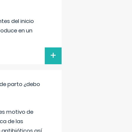
es del inicio
produce en un
+
 de parto ¿debo
 es motivo de
ica de las
antibióticos así