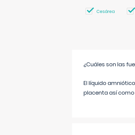
Cesárea
¿Cuáles son las fue
El líquido amniótic
placenta así como l