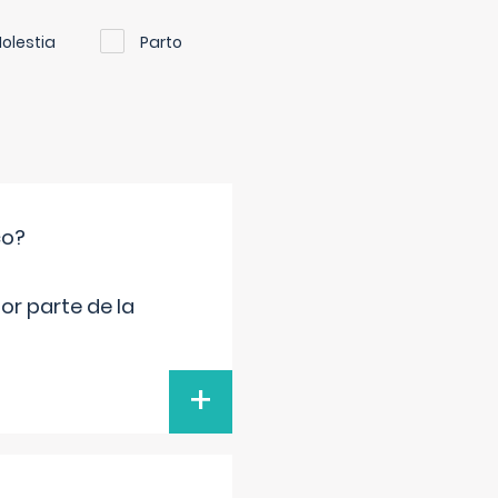
olestia
Parto
co?
por parte de la
+