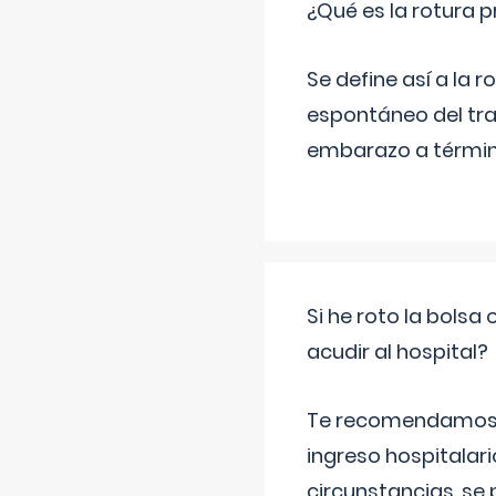
¿Qué es la rotura
Se define así a la
espontáneo del tra
embarazo a término
Si he roto la bols
acudir al hospital?
Te recomendamos ac
ingreso hospitalari
circunstancias, se 