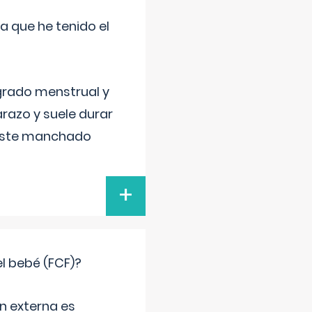
a que he tenido el
grado menstrual y
razo y suele durar
 este manchado
+
el bebé (FCF)?
n externa es