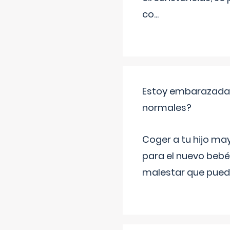
co
...
Estoy embarazada y
normales?
Coger a tu hijo ma
para el nuevo bebé
malestar que puede