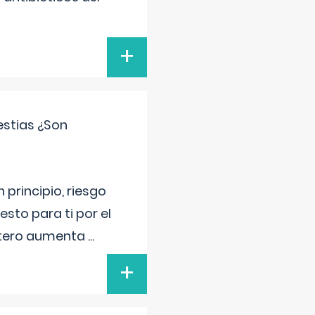
+
estias ¿Son
principio, riesgo
sto para ti por el
 útero aumenta
...
+