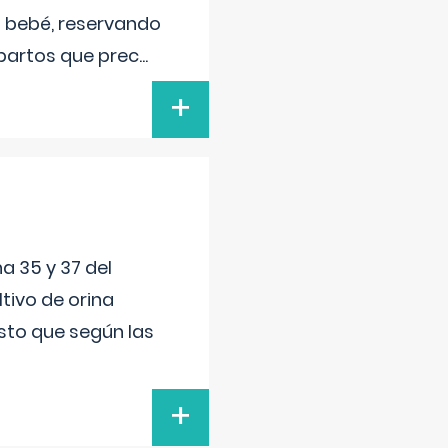
el bebé, reservando
 partos que prec
...
+
a 35 y 37 del
tivo de orina
esto que según las
+