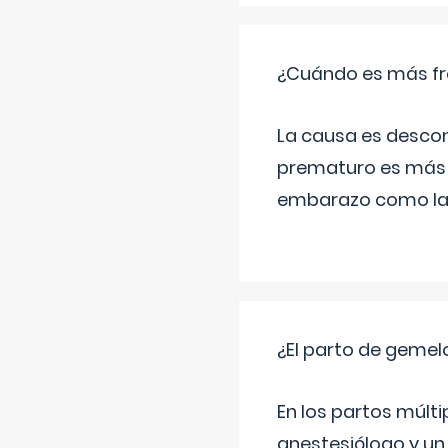
¿Cuándo es más fr
La causa es descon
prematuro es más 
embarazo como las 
¿El parto de gemel
En los partos múlt
anestesiólogo y un