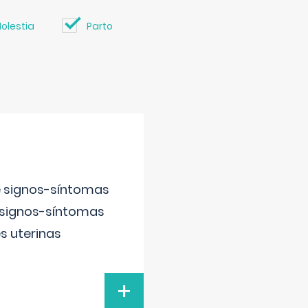
olestia
Parto
e signos-síntomas
 signos-síntomas
s uterinas
+