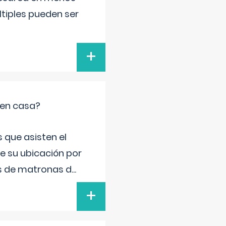
ltiples pueden ser
+
 en casa?
 que asisten el
de su ubicación por
s de matronas d
...
+