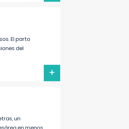
os. El parto
iones del
+
tras, un
 cesárea en menos