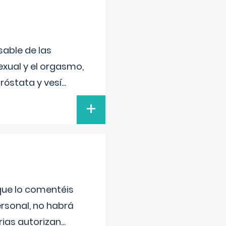
sable de las
exual y el orgasmo,
róstata y vesí
...
+
 que lo comentéis
ersonal, no habrá
ias autorizan
...