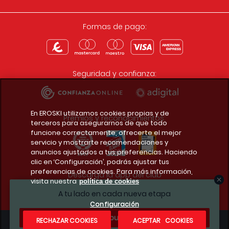
Formas de pago:
Seguridad y confianza:
En EROSKI utilizamos cookies propias y de
Premios y reconocimientos:
terceros para asegurarnos de que todo
funcione correctamente, ofrecerte el mejor
servicio y mostrarte recomendaciones y
anuncios ajustados a tus preferencias. Haciendo
clic en ‘Configuración’, podrás ajustar tus
preferencias de cookies. Para más información,
Descarga la app del club
visita nuestra
política de cookies
A tu lado en cada nueva etapa
Configuración
¿Te apuntas?
RECHAZAR COOKIES
ACEPTAR COOKIES
Condiciones legales