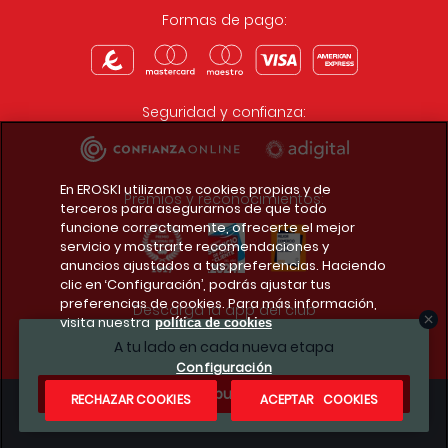
Formas de pago:
Seguridad y confianza:
En EROSKI utilizamos cookies propias y de
Premios y reconocimientos:
terceros para asegurarnos de que todo
funcione correctamente, ofrecerte el mejor
servicio y mostrarte recomendaciones y
anuncios ajustados a tus preferencias. Haciendo
clic en ‘Configuración’, podrás ajustar tus
preferencias de cookies. Para más información,
Descarga la app del club
visita nuestra
política de cookies
A tu lado en cada nueva etapa
Configuración
¿Te apuntas?
RECHAZAR COOKIES
ACEPTAR COOKIES
Condiciones legales