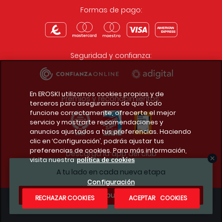
Formas de pago:
Seguridad y confianza:
En EROSKI utilizamos cookies propias y de
Premios y reconocimientos:
terceros para asegurarnos de que todo
funcione correctamente, ofrecerte el mejor
servicio y mostrarte recomendaciones y
anuncios ajustados a tus preferencias. Haciendo
clic en ‘Configuración’, podrás ajustar tus
preferencias de cookies. Para más información,
Descarga la app del club
visita nuestra
política de cookies
A tu lado en cada nueva etapa
Configuración
¿Te apuntas?
RECHAZAR COOKIES
ACEPTAR COOKIES
Condiciones legales