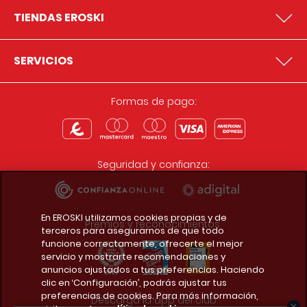
TIENDAS EROSKI
SERVICIOS
Formas de pago:
Seguridad y confianza:
En EROSKI utilizamos cookies propias y de
Premios y reconocimientos:
terceros para asegurarnos de que todo
funcione correctamente, ofrecerte el mejor
servicio y mostrarte recomendaciones y
anuncios ajustados a tus preferencias. Haciendo
clic en ‘Configuración’, podrás ajustar tus
preferencias de cookies. Para más información,
Descarga la app del club