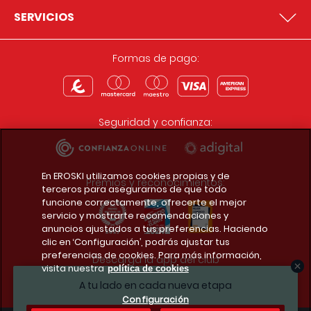
SERVICIOS
Formas de pago:
Seguridad y confianza:
En EROSKI utilizamos cookies propias y de
Premios y reconocimientos:
terceros para asegurarnos de que todo
funcione correctamente, ofrecerte el mejor
servicio y mostrarte recomendaciones y
anuncios ajustados a tus preferencias. Haciendo
clic en ‘Configuración’, podrás ajustar tus
preferencias de cookies. Para más información,
Descarga la app del club
visita nuestra
política de cookies
A tu lado en cada nueva etapa
Configuración