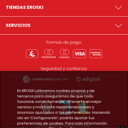
TIENDAS EROSKI
SERVICIOS
Formas de pago:
Seguridad y confianza:
En EROSKI utilizamos cookies propias y de
Premios y reconocimientos:
terceros para asegurarnos de que todo
funcione correctamente, ofrecerte el mejor
servicio y mostrarte recomendaciones y
anuncios ajustados a tus preferencias. Haciendo
clic en ‘Configuración’, podrás ajustar tus
preferencias de cookies. Para más información,
Descarga la app del club