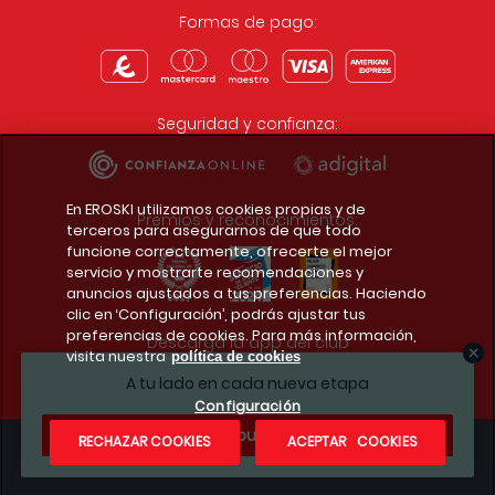
Formas de pago:
Seguridad y confianza:
En EROSKI utilizamos cookies propias y de
Premios y reconocimientos:
terceros para asegurarnos de que todo
funcione correctamente, ofrecerte el mejor
servicio y mostrarte recomendaciones y
anuncios ajustados a tus preferencias. Haciendo
clic en ‘Configuración’, podrás ajustar tus
preferencias de cookies. Para más información,
Descarga la app del club
visita nuestra
política de cookies
A tu lado en cada nueva etapa
Configuración
¿Te apuntas?
RECHAZAR COOKIES
ACEPTAR COOKIES
Condiciones legales