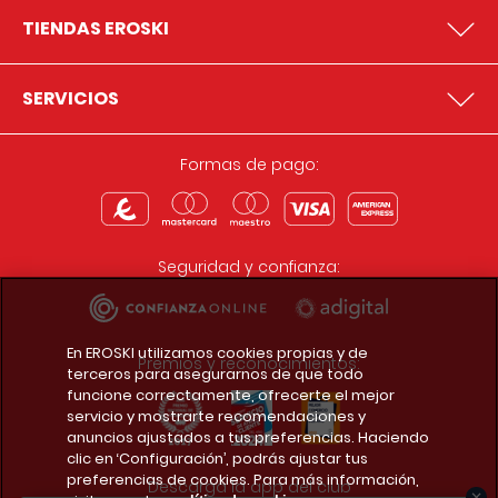
TIENDAS EROSKI
SERVICIOS
Formas de pago:
Seguridad y confianza:
En EROSKI utilizamos cookies propias y de
Premios y reconocimientos:
terceros para asegurarnos de que todo
funcione correctamente, ofrecerte el mejor
servicio y mostrarte recomendaciones y
anuncios ajustados a tus preferencias. Haciendo
clic en ‘Configuración’, podrás ajustar tus
preferencias de cookies. Para más información,
Descarga la app del club