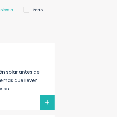
olestia
Parto
ón solar antes de
remas que lleven
ar su
...
+