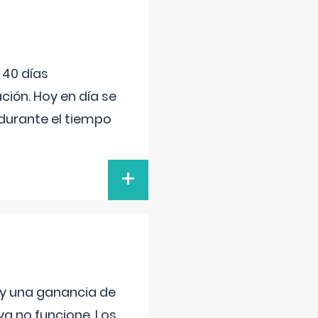
 40 días
ión. Hoy en día se
durante el tiempo
+
 y una ganancia de
a no funcione. Los