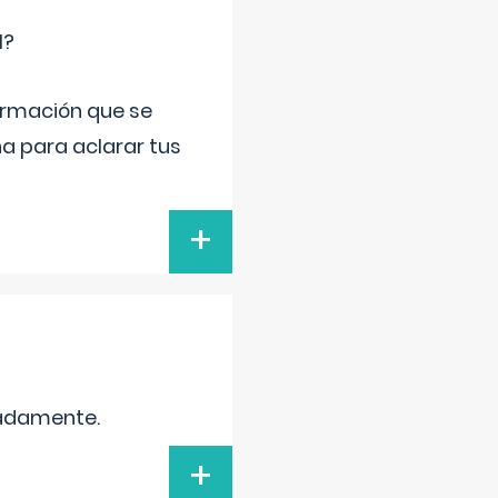
l?
ormación que se
a para aclarar tus
+
madamente.
+