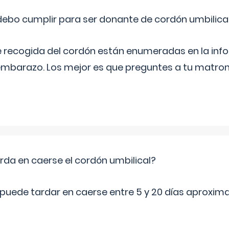
ebo cumplir para ser donante de cordón umbilica
e recogida del cordón están enumeradas en la inf
l embarazo. Los mejor es que preguntes a tu matron
da en caerse el cordón umbilical?
l puede tardar en caerse entre 5 y 20 días aproxi