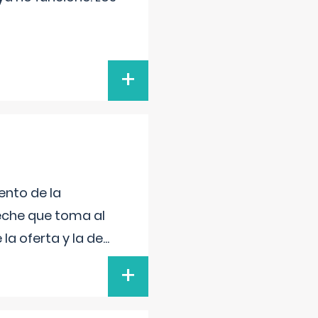
+
ento de la
leche que toma al
la oferta y la de
...
+