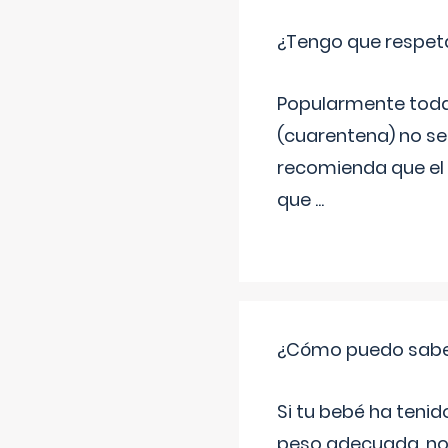
¿Tengo que respet
Popularmente todav
(cuarentena) no se
recomienda que el 
que
...
¿Cómo puedo saber 
Si tu bebé ha teni
peso adecuada, no 