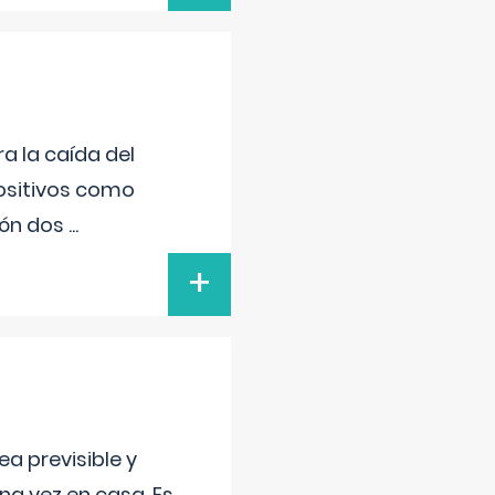
a la caída del
positivos como
sión dos
...
+
a previsible y
a vez en casa. Es