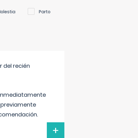
olestia
Parto
 del recién
é inmediatamente
, previamente
recomendación.
+