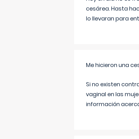
cesárea. Hasta hac
lo llevaran para en
Me hicieron una ce
Si no existen contr
vaginal en las muj
información acerca