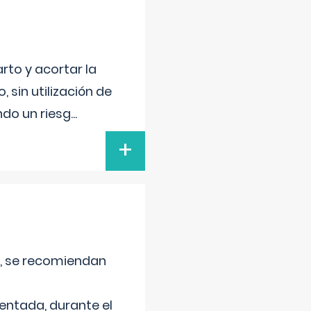
rto y acortar la
sin utilización de
ndo un riesg
...
+
na, se recomiendan
lentada, durante el