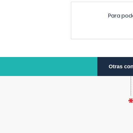
Para pode
Otras con