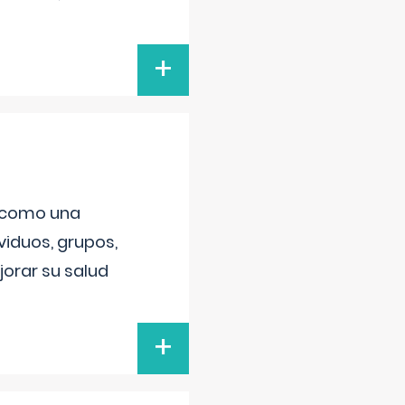
+
s como una
viduos, grupos,
orar su salud
+