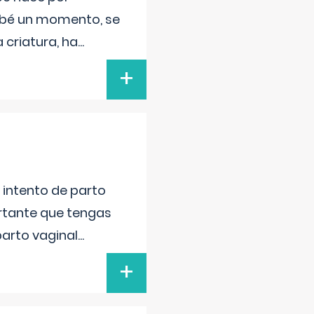
bebé un momento, se
 criatura, ha
...
+
l intento de parto
ortante que tengas
parto vaginal
...
+