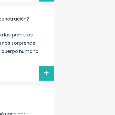
 penetración?
n las primeras
a nos sorprende
el cuerpo humano
+
bé nace por