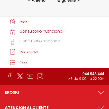
4
< Anterior
Siguiente >
Inicio
Consultorio nutricional
Consultorio matrona
¡Me apunto!
Faqs
944 943 444
L-S de 9:00h a 22:00h
EROSKI
ATENCION AL CLIENTE