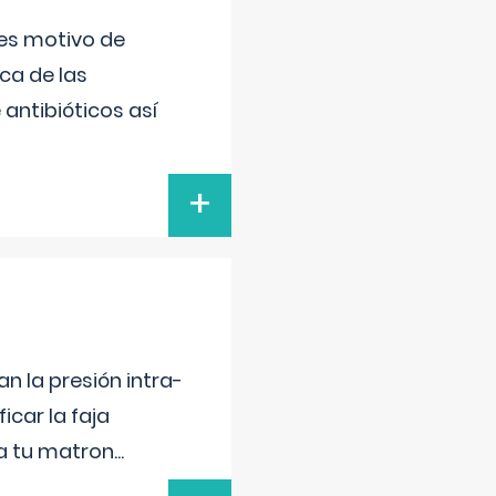
 es motivo de
ica de las
antibióticos así
+
n la presión intra-
icar la faja
 a tu matron
...