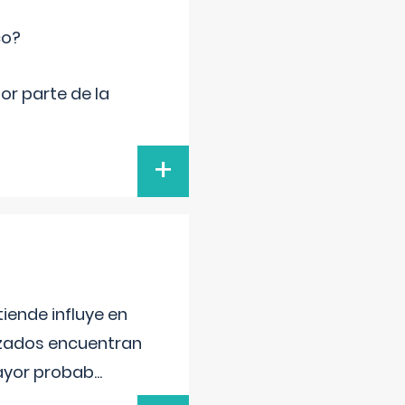
co?
por parte de la
+
iende influye en
lizados encuentran
mayor probab
...