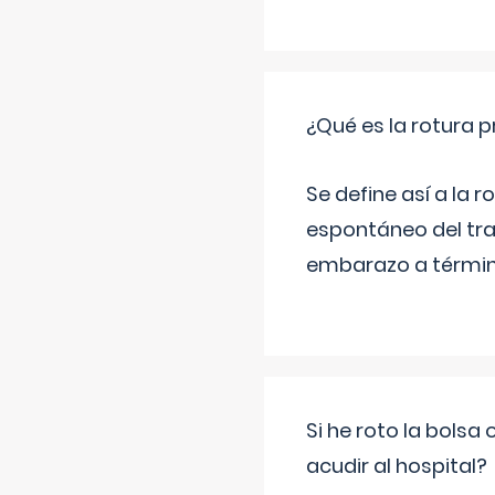
¿Qué es la rotura
Se define así a la
espontáneo del tra
embarazo a término
Si he roto la bols
acudir al hospital?