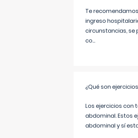
Te recomendamos ac
ingreso hospitalari
circunstancias, se 
co
...
¿Qué son ejercicio
Los ejercicios con
abdominal. Estos ej
abdominal y sí est