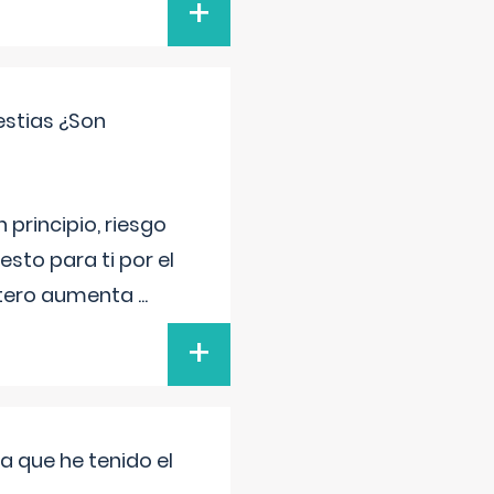
+
estias ¿Son
principio, riesgo
sto para ti por el
 útero aumenta
...
+
a que he tenido el