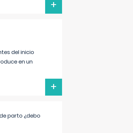
+
es del inicio
produce en un
+
 de parto ¿debo