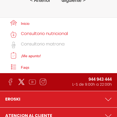
4
< Anterior
Siguiente >
Inicio
Consultorio nutricional
Consultorio matrona
¡Me apunto!
Faqs
944 943 444
L-S de 9:00h a 22:00h
EROSKI
ATENCION AL CLIENTE