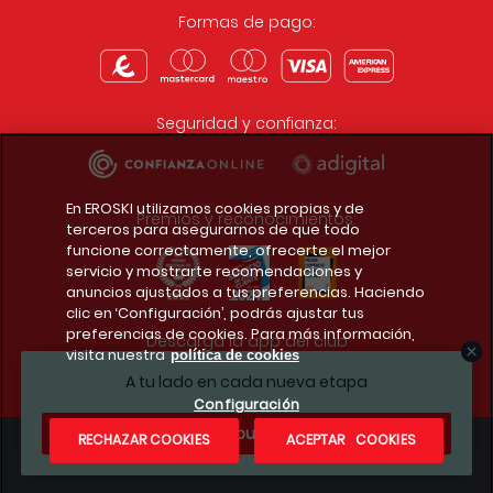
Formas de pago:
Seguridad y confianza:
En EROSKI utilizamos cookies propias y de
Premios y reconocimientos:
terceros para asegurarnos de que todo
funcione correctamente, ofrecerte el mejor
servicio y mostrarte recomendaciones y
anuncios ajustados a tus preferencias. Haciendo
clic en ‘Configuración’, podrás ajustar tus
preferencias de cookies. Para más información,
Descarga la app del club
visita nuestra
política de cookies
A tu lado en cada nueva etapa
Configuración
¿Te apuntas?
RECHAZAR COOKIES
ACEPTAR COOKIES
Condiciones legales