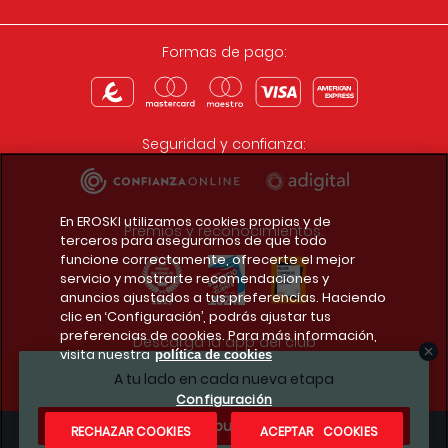
Formas de pago:
Seguridad y confianza:
En EROSKI utilizamos cookies propias y de
Premios y reconocimientos:
terceros para asegurarnos de que todo
funcione correctamente, ofrecerte el mejor
servicio y mostrarte recomendaciones y
anuncios ajustados a tus preferencias. Haciendo
clic en ‘Configuración’, podrás ajustar tus
preferencias de cookies. Para más información,
Descarga la app del club
visita nuestra
política de cookies
A tu lado en cada nueva etapa
Configuración
¿Te apuntas?
RECHAZAR COOKIES
ACEPTAR COOKIES
Condiciones legales