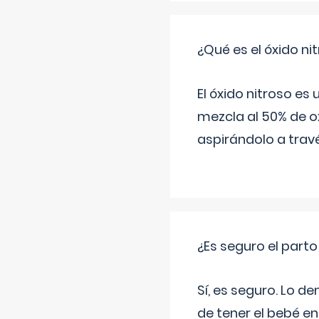
¿Qué es el óxido nit
El óxido nitroso es
mezcla al 50% de ox
aspirándolo a travé
¿Es seguro el part
Sí, es seguro. Lo d
de tener el bebé e