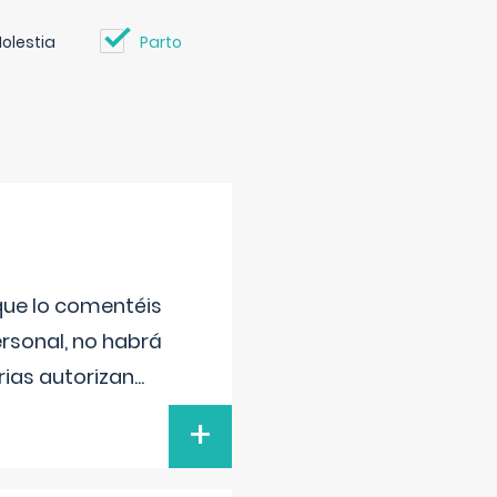
olestia
Parto
 que lo comentéis
ersonal, no habrá
ias autorizan
...
+