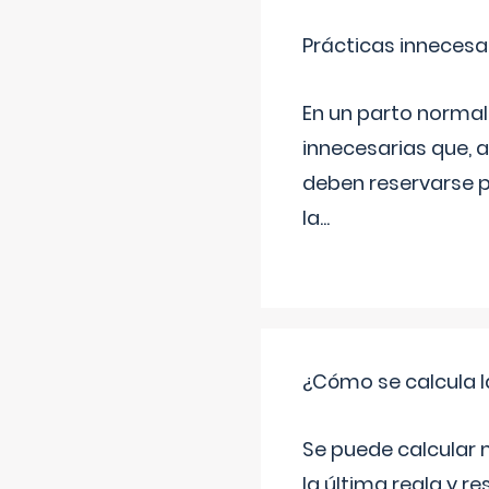
Prácticas innecesa
En un parto normal
innecesarias que, 
deben reservarse p
la
...
¿Cómo se calcula l
Se puede calcular 
la última regla y re