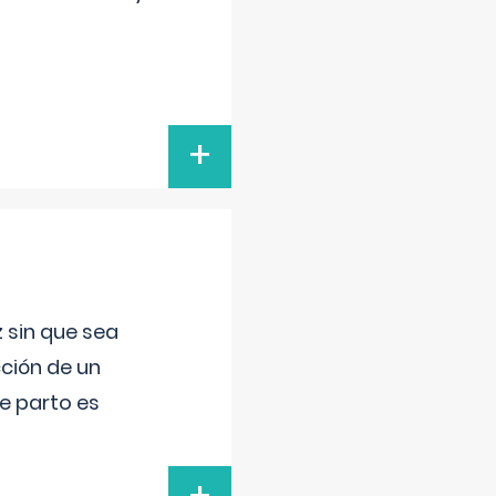
+
 sin que sea
ción de un
de parto es