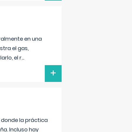
neralmente en una
tra el gas,
rlo, el r
...
+
s donde la práctica
ña. Incluso hay