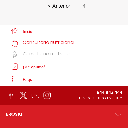
4
< Anterior
Inicio
Consultorio nutricional
Consultorio matrona
¡Me apunto!
Faqs
944 943 444
L-S de 9:00h a 22:00h
EROSKI