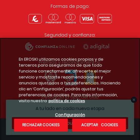
Formas de pago:
Seguridad y confianza:
En EROSKI utilizamos cookies propias y de
Premios y reconocimientos:
terceros para asegurarnos de que todo
funcione correctamente, ofrecerte el mejor
servicio y mostrarte recomendaciones y
anuncios ajustados a tus preferencias. Haciendo
clic en ‘Configuración’, podrás ajustar tus
preferencias de cookies. Para más información,
Descarga la app del club
visita nuestra
política de cookies
A tu lado en cada nueva etapa
Configuración
¿Te apuntas?
RECHAZAR COOKIES
ACEPTAR COOKIES
Condiciones legales