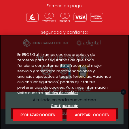
Formas de pago:
Seguridad y confianza:
En EROSKI utilizamos cookies propias y de
Premios y reconocimientos:
terceros para asegurarnos de que todo
funcione correctamente, ofrecerte el mejor
servicio y mostrarte recomendaciones y
anuncios ajustados a tus preferencias. Haciendo
clic en ‘Configuración’, podrás ajustar tus
preferencias de cookies. Para más información,
Descarga la app del club
visita nuestra
política de cookies
A tu lado en cada nueva etapa
Configuración
¿Te apuntas?
RECHAZAR COOKIES
ACEPTAR COOKIES
Condiciones legales