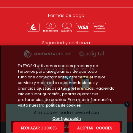
Formas de pago:
Seguridad y confianza:
En EROSKI utilizamos cookies propias y de
Premios y reconocimientos:
terceros para asegurarnos de que todo
funcione correctamente, ofrecerte el mejor
servicio y mostrarte recomendaciones y
anuncios ajustados a tus preferencias. Haciendo
clic en ‘Configuración’, podrás ajustar tus
preferencias de cookies. Para más información,
Descarga la app del club
visita nuestra
política de cookies
A tu lado en cada nueva etapa
Configuración
¿Te apuntas?
RECHAZAR COOKIES
ACEPTAR COOKIES
Condiciones legales