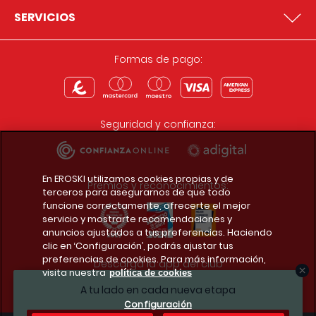
SERVICIOS
Formas de pago:
Seguridad y confianza:
En EROSKI utilizamos cookies propias y de
Premios y reconocimientos:
terceros para asegurarnos de que todo
funcione correctamente, ofrecerte el mejor
servicio y mostrarte recomendaciones y
anuncios ajustados a tus preferencias. Haciendo
clic en ‘Configuración’, podrás ajustar tus
preferencias de cookies. Para más información,
Descarga la app del club
visita nuestra
política de cookies
A tu lado en cada nueva etapa
Configuración