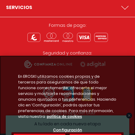
SERVICIOS
Formas de pago:
Seguridad y confianza:
En EROSKI utilizamos cookies propias y de
Premios y reconocimientos:
terceros para asegurarnos de que todo
funcione correctamente, ofrecerte el mejor
servicio y mostrarte recomendaciones y
anuncios ajustados a tus preferencias. Haciendo
clic en ‘Configuración’, podrás ajustar tus
preferencias de cookies. Para más información,
Descarga la app del club
visita nuestra
política de cookies
A tu lado en cada nueva etapa
Configuración