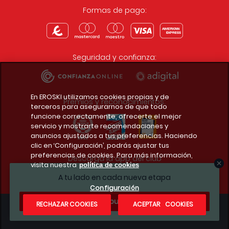
Formas de pago:
Seguridad y confianza:
En EROSKI utilizamos cookies propias y de
Premios y reconocimientos:
terceros para asegurarnos de que todo
funcione correctamente, ofrecerte el mejor
servicio y mostrarte recomendaciones y
anuncios ajustados a tus preferencias. Haciendo
clic en ‘Configuración’, podrás ajustar tus
preferencias de cookies. Para más información,
Descarga la app del club
visita nuestra
política de cookies
A tu lado en cada nueva etapa
Configuración
¿Te apuntas?
RECHAZAR COOKIES
ACEPTAR COOKIES
Condiciones legales