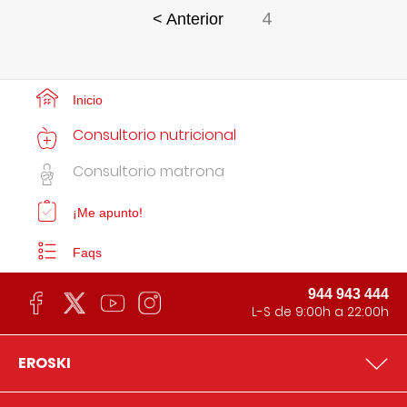
4
< Anterior
Inicio
Consultorio nutricional
Consultorio matrona
¡Me apunto!
Faqs
944 943 444
L-S de 9:00h a 22:00h
EROSKI