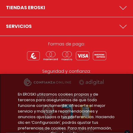
TIENDAS EROSKI
SERVICIOS
Formas de pago:
Seguridad y confianza:
En EROSKI utilizamos cookies propias y de
Premios y reconocimientos:
terceros para asegurarnos de que todo
funcione correctamente, ofrecerte el mejor
servicio y mostrarte recomendaciones y
anuncios ajustados a tus preferencias. Haciendo
clic en ‘Configuración’, podrás ajustar tus
preferencias de cookies. Para más información,
Descarga la app del club