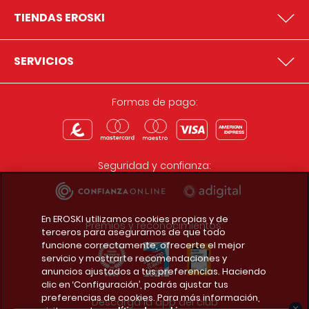
TIENDAS EROSKI
SERVICIOS
Formas de pago:
Seguridad y confianza:
En EROSKI utilizamos cookies propias y de
Premios y reconocimientos:
terceros para asegurarnos de que todo
funcione correctamente, ofrecerte el mejor
servicio y mostrarte recomendaciones y
anuncios ajustados a tus preferencias. Haciendo
clic en ‘Configuración’, podrás ajustar tus
preferencias de cookies. Para más información,
Descarga la app del club