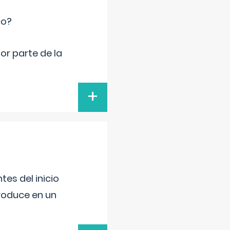
co?
por parte de la
+
es del inicio
produce en un