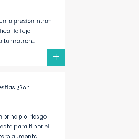
n la presión intra-
icar la faja
 a tu matron
...
+
estias ¿Son
principio, riesgo
sto para ti por el
 útero aumenta
...