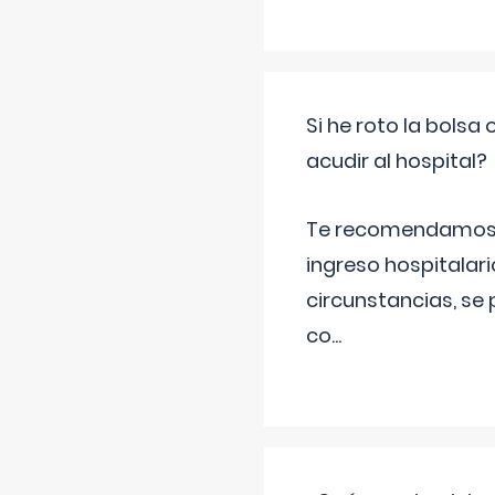
Si he roto la bols
acudir al hospital?
Te recomendamos ac
ingreso hospitalari
circunstancias, se 
co
...