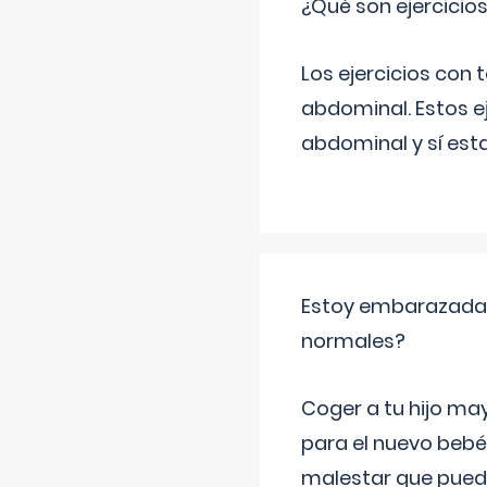
¿Qué son ejercicio
Los ejercicios con
abdominal. Estos ej
abdominal y sí est
Estoy embarazada y
normales?
Coger a tu hijo ma
para el nuevo bebé
malestar que puede