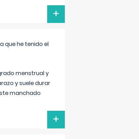
+
a que he tenido el
grado menstrual y
razo y suele durar
 este manchado
+