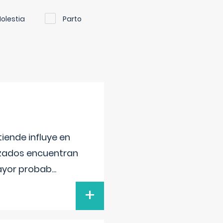
olestia
Parto
iende influye en
lizados encuentran
mayor probab
...
+