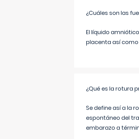
¿Cuáles son las fue
El líquido amniótic
placenta así como l
¿Qué es la rotura
Se define así a la
espontáneo del tra
embarazo a término