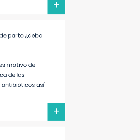
+
 de parto ¿debo
 es motivo de
ica de las
antibióticos así
+