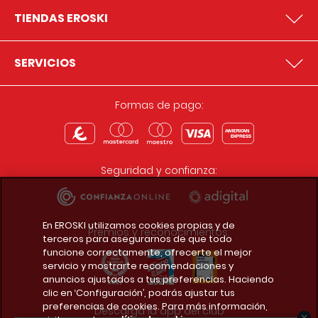
TIENDAS EROSKI
SERVICIOS
Formas de pago:
Seguridad y confianza:
En EROSKI utilizamos cookies propias y de
Premios y reconocimientos:
terceros para asegurarnos de que todo
funcione correctamente, ofrecerte el mejor
servicio y mostrarte recomendaciones y
anuncios ajustados a tus preferencias. Haciendo
clic en ‘Configuración’, podrás ajustar tus
preferencias de cookies. Para más información,
Descarga la app del club