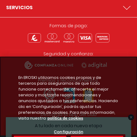
SERVICIOS
Formas de pago:
Seguridad y confianza:
En EROSKI utilizamos cookies propias y de
Premios y reconocimientos:
terceros para asegurarnos de que todo
funcione correctamente, ofrecerte el mejor
servicio y mostrarte recomendaciones y
anuncios ajustados a tus preferencias. Haciendo
clic en ‘Configuración’, podrás ajustar tus
preferencias de cookies. Para más información,
Descarga la app del club
visita nuestra
política de cookies
A tu lado en cada nueva etapa
Configuración