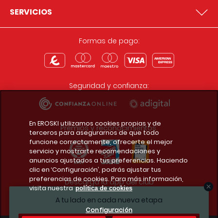
SERVICIOS
Formas de pago:
Seguridad y confianza:
En EROSKI utilizamos cookies propias y de
Premios y reconocimientos:
terceros para asegurarnos de que todo
funcione correctamente, ofrecerte el mejor
servicio y mostrarte recomendaciones y
anuncios ajustados a tus preferencias. Haciendo
clic en ‘Configuración’, podrás ajustar tus
preferencias de cookies. Para más información,
Descarga la app del club
visita nuestra
política de cookies
A tu lado en cada nueva etapa
Configuración