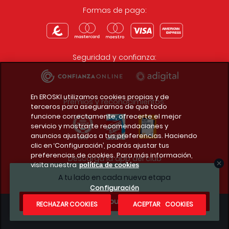
Formas de pago:
Seguridad y confianza:
En EROSKI utilizamos cookies propias y de
Premios y reconocimientos:
terceros para asegurarnos de que todo
funcione correctamente, ofrecerte el mejor
servicio y mostrarte recomendaciones y
anuncios ajustados a tus preferencias. Haciendo
clic en ‘Configuración’, podrás ajustar tus
preferencias de cookies. Para más información,
Descarga la app del club
visita nuestra
política de cookies
A tu lado en cada nueva etapa
Configuración
¿Te apuntas?
RECHAZAR COOKIES
ACEPTAR COOKIES
Condiciones legales