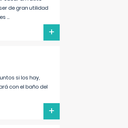
er de gran utilidad
res
...
+
untos si los hay,
ará con el baño del
+