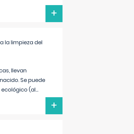
+
a la limpieza del
as, llevan
 nacido. Se puede
 ecológico (al
...
+