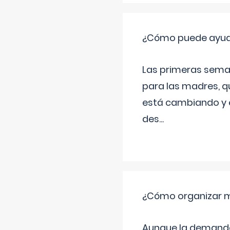
¿Cómo puede ayudar
Las primeras sema
para las madres, q
está cambiando y e
des
...
¿Cómo organizar m
Aunque la demanda t