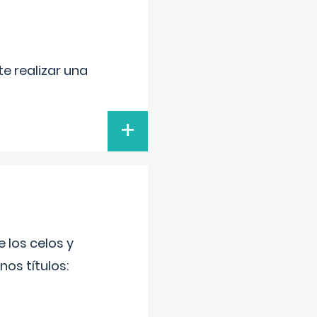
e realizar una
+
 los celos y
os títulos: