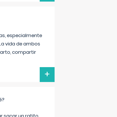
as, especialmente
 La vida de ambos
arto, compartir
+
é?
r sacar un ratito