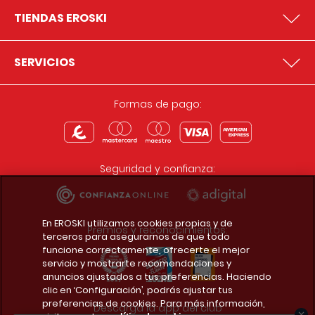
TIENDAS EROSKI
SERVICIOS
Formas de pago:
Seguridad y confianza:
En EROSKI utilizamos cookies propias y de
Premios y reconocimientos:
terceros para asegurarnos de que todo
funcione correctamente, ofrecerte el mejor
servicio y mostrarte recomendaciones y
anuncios ajustados a tus preferencias. Haciendo
clic en ‘Configuración’, podrás ajustar tus
preferencias de cookies. Para más información,
Descarga la app del club