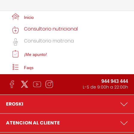
Inicio
Consultorio nutricional
Consultorio matrona
¡Me apunto!
Faqs
944 943 444
L-S de 9:00h a 22:00h
EROSKI
ATENCION AL CLIENTE