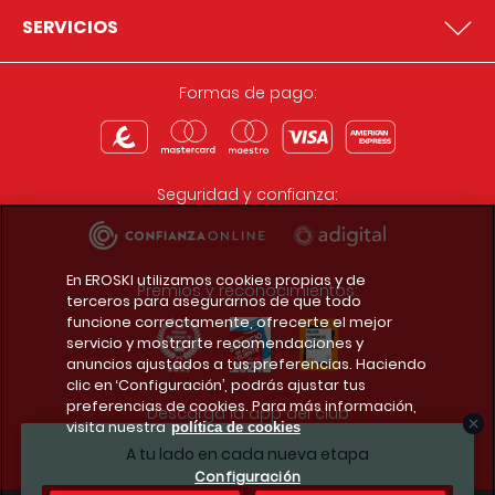
SERVICIOS
Formas de pago:
Seguridad y confianza:
En EROSKI utilizamos cookies propias y de
Premios y reconocimientos:
terceros para asegurarnos de que todo
funcione correctamente, ofrecerte el mejor
servicio y mostrarte recomendaciones y
anuncios ajustados a tus preferencias. Haciendo
clic en ‘Configuración’, podrás ajustar tus
preferencias de cookies. Para más información,
Descarga la app del club
visita nuestra
política de cookies
A tu lado en cada nueva etapa
Configuración