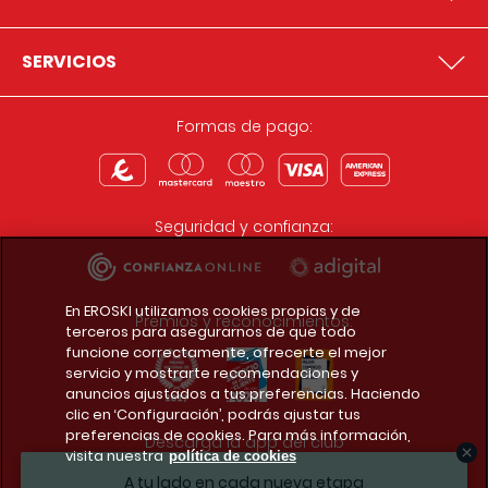
SERVICIOS
Formas de pago:
Seguridad y confianza:
En EROSKI utilizamos cookies propias y de
Premios y reconocimientos:
terceros para asegurarnos de que todo
funcione correctamente, ofrecerte el mejor
servicio y mostrarte recomendaciones y
anuncios ajustados a tus preferencias. Haciendo
clic en ‘Configuración’, podrás ajustar tus
preferencias de cookies. Para más información,
Descarga la app del club
visita nuestra
política de cookies
A tu lado en cada nueva etapa