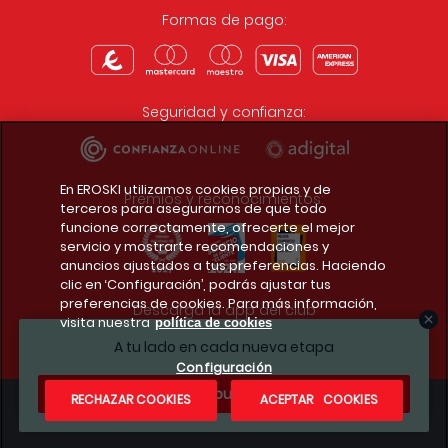
Formas de pago:
Seguridad y confianza:
En EROSKI utilizamos cookies propias y de
Premios y reconocimientos:
terceros para asegurarnos de que todo
funcione correctamente, ofrecerte el mejor
servicio y mostrarte recomendaciones y
anuncios ajustados a tus preferencias. Haciendo
clic en ‘Configuración’, podrás ajustar tus
preferencias de cookies. Para más información,
Descarga la app del club
visita nuestra
política de cookies
A tu lado en cada nueva etapa
Configuración
¿Te apuntas?
RECHAZAR COOKIES
ACEPTAR COOKIES
Condiciones legales