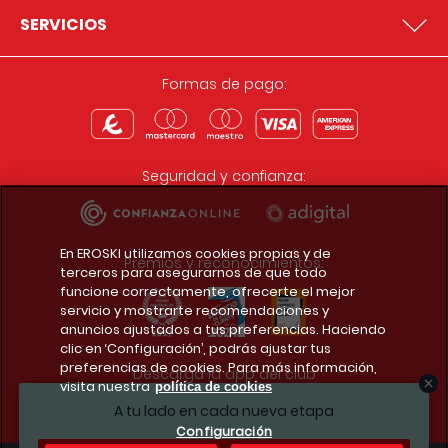
SERVICIOS
Formas de pago:
Seguridad y confianza:
En EROSKI utilizamos cookies propias y de
Premios y reconocimientos:
terceros para asegurarnos de que todo
funcione correctamente, ofrecerte el mejor
servicio y mostrarte recomendaciones y
anuncios ajustados a tus preferencias. Haciendo
clic en ‘Configuración’, podrás ajustar tus
preferencias de cookies. Para más información,
Descarga la app del club
visita nuestra
política de cookies
A tu lado en cada nueva etapa
Configuración